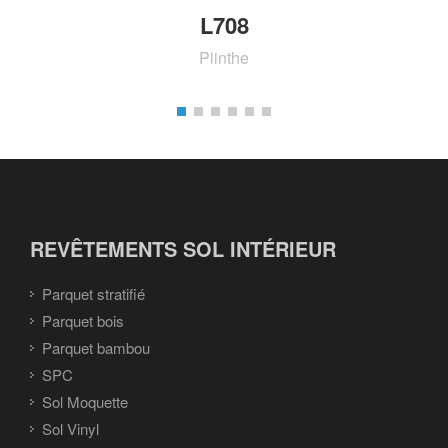
L708
Plinthe
REVÊTEMENTS SOL INTÉRIEUR
Parquet stratifié
Parquet bois
Parquet bambou
SPC
Sol Moquette
Sol Vinyl