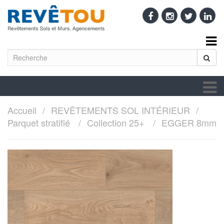
Accueil
REVÊTEMENTS SOL INTÉRIEUR
Parquet stratifié
Collection 25+
EGGER 8mm