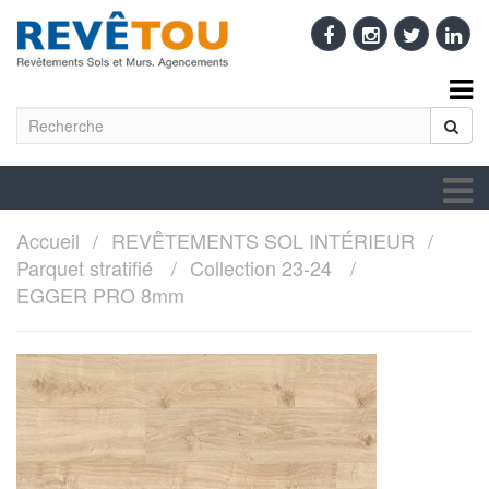
Accueil
REVÊTEMENTS SOL INTÉRIEUR
Parquet stratifié
Collection 23-24
EGGER PRO 8mm