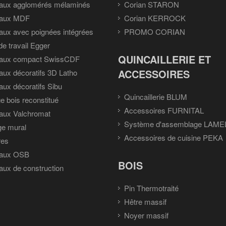
aux agglomérés mélaminés
Corian STARON
aux MDF
Corian KERROCK
ux avec poignées intégrées
PROMO CORIAN
de travail Egger
QUINCAILLERIE ET
aux compact SwissCDF
ACCESSOIRES
ux décoratifs 3D Latho
ux décoratifs Sibu
Quincaillerie BLUM
e bois reconstitué
Accessoires FURNITAL
aux Valchromat
Système d'assemblage LAME
ge mural
Accessoires de cuisine PEKA
res
aux OSB
BOIS
ux de construction
Pin Thermotraité
Hêtre massif
Noyer massif