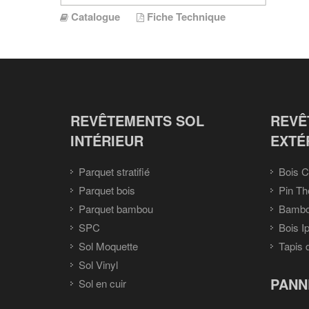
Catalogue
Fiche Technique
REVÊTEMENTS SOL
REVÊ
INTÉRIEUR
EXTÉ
Parquet stratifié
Bois C
Parquet bois
Pin Th
Parquet bambou
Bambou
SPC
Bois I
Sol Moquette
Tapis 
Sol Vinyl
PANN
Sol en cuir