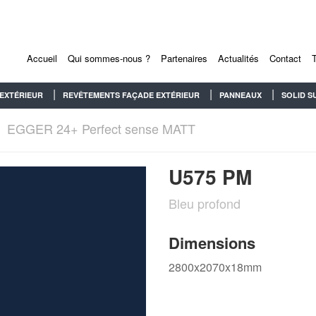
Accueil
Qui sommes-nous ?
Partenaires
Actualités
Contact
EXTÉRIEUR
REVÊTEMENTS FAÇADE EXTÉRIEUR
PANNEAUX
SOLID S
EGGER 24+ Perfect sense MATT
U575 PM
Bleu profond
Dimensions
2800x2070x18mm