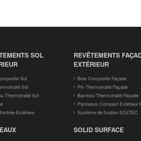
TEMENTS SOL
REVÊTEMENTS FAÇA
RIEUR
EXTÉRIEUR
omposite Sol
Bois Composite Façade
ermotraité Sol
Pin Thermotraité Façade
 Thermotraité Sol
Bambou Thermotraité Façade
pé
Panneaux Compact Extérieur
d'entrée Extérieur
Système de fixation SOLTEC
EAUX
SOLID SURFACE