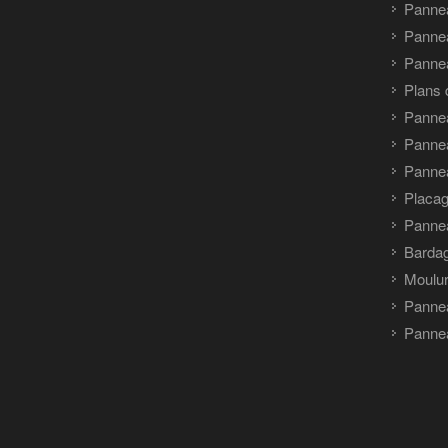
Panne
Panne
Pannea
Plans 
Panne
Pannea
Pannea
Placag
Panne
Barda
Moulu
Panne
Pannea