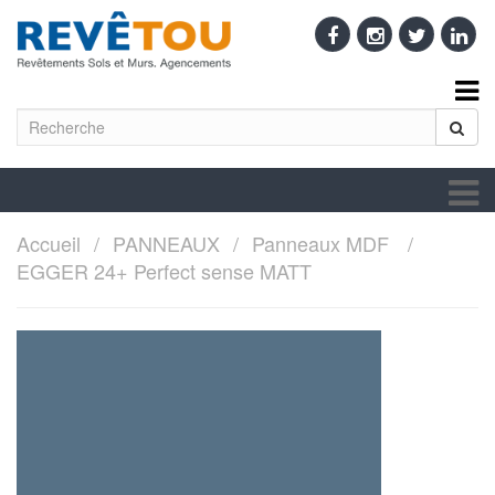
Accueil
PANNEAUX
Panneaux MDF
EGGER 24+ Perfect sense MATT