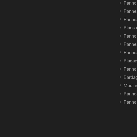
Panne
Panne
Pannea
Plans 
Panne
Pannea
Pannea
Placag
Panne
Barda
Moulu
Panne
Pannea