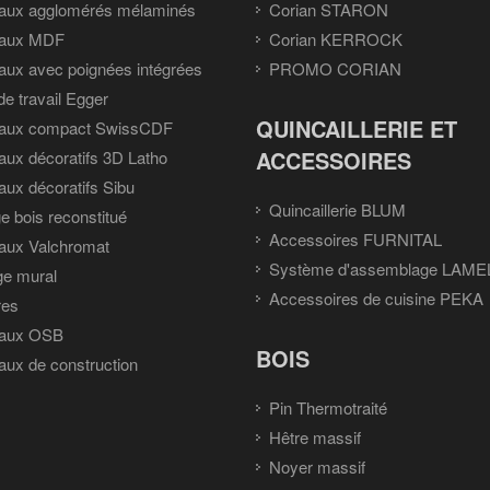
aux agglomérés mélaminés
Corian STARON
aux MDF
Corian KERROCK
ux avec poignées intégrées
PROMO CORIAN
de travail Egger
QUINCAILLERIE ET
aux compact SwissCDF
ACCESSOIRES
ux décoratifs 3D Latho
ux décoratifs Sibu
Quincaillerie BLUM
e bois reconstitué
Accessoires FURNITAL
aux Valchromat
Système d'assemblage LAME
ge mural
Accessoires de cuisine PEKA
res
aux OSB
BOIS
ux de construction
Pin Thermotraité
Hêtre massif
Noyer massif