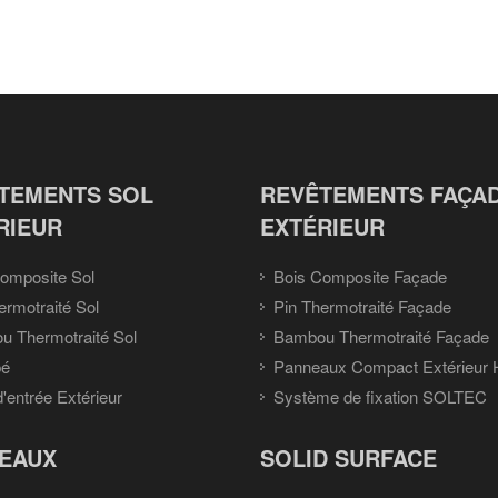
TEMENTS SOL
REVÊTEMENTS FAÇA
RIEUR
EXTÉRIEUR
omposite Sol
Bois Composite Façade
ermotraité Sol
Pin Thermotraité Façade
 Thermotraité Sol
Bambou Thermotraité Façade
pé
Panneaux Compact Extérieur
d'entrée Extérieur
Système de fixation SOLTEC
EAUX
SOLID SURFACE