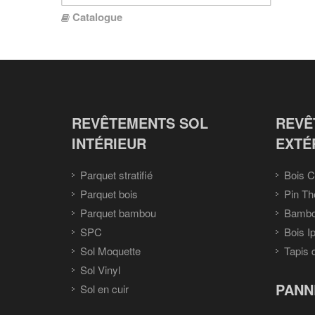
Catalogue
REVÊTEMENTS SOL
REVÊ
INTÉRIEUR
EXTÉ
Parquet stratifié
Bois C
Parquet bois
Pin Th
Parquet bambou
Bambou
SPC
Bois I
Sol Moquette
Tapis 
Sol Vinyl
PANN
Sol en cuir