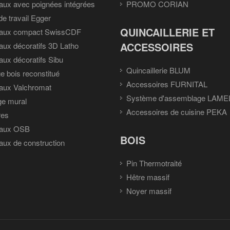
ux avec poignées intégrées
PROMO CORIAN
de travail Egger
QUINCAILLERIE ET
aux compact SwissCDF
ACCESSOIRES
ux décoratifs 3D Latho
ux décoratifs Sibu
Quincaillerie BLUM
e bois reconstitué
Accessoires FURNITAL
aux Valchromat
Système d'assemblage LAME
ge mural
Accessoires de cuisine PEKA
res
aux OSB
BOIS
ux de construction
Pin Thermotraité
Hêtre massif
Noyer massif