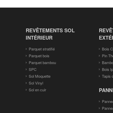
REVÊTEMENTS SOL
REVÊ
INTÉRIEUR
EXTÉ
Parquet stratifié
Bois C
Parquet bois
Pin Th
Parquet bambou
Bambou
SPC
Bois I
Sol Moquette
Tapis 
Sol Vinyl
PANN
Sol en cuir
Panne
Panne