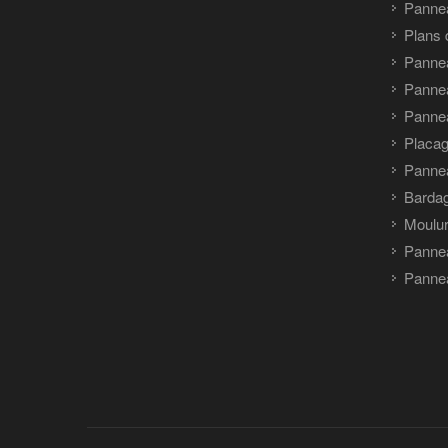
Pannea
Plans 
Panne
Pannea
Pannea
Placag
Panne
Barda
Moulu
Panne
Pannea