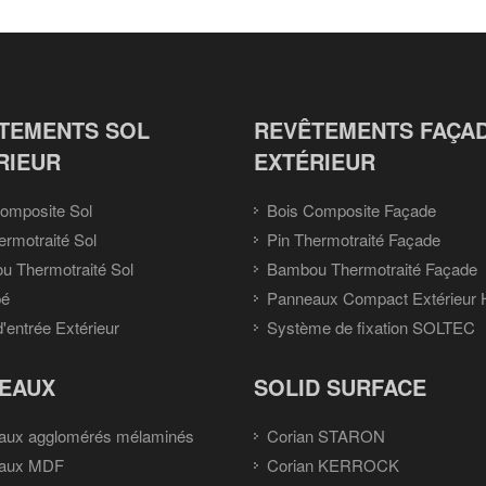
TEMENTS SOL
REVÊTEMENTS FAÇA
RIEUR
EXTÉRIEUR
omposite Sol
Bois Composite Façade
ermotraité Sol
Pin Thermotraité Façade
 Thermotraité Sol
Bambou Thermotraité Façade
pé
Panneaux Compact Extérieur
d'entrée Extérieur
Système de fixation SOLTEC
EAUX
SOLID SURFACE
aux agglomérés mélaminés
Corian STARON
aux MDF
Corian KERROCK