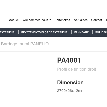
Accueil
Qui sommes-nous ?
Partenaires
Actualités
Contact
EXTÉRIEUR
REVÊTEMENTS FAÇADE EXTÉRIEUR
PANNEAUX
SOLID S
Bardage mural PANELIO
PA4881
Profil de finition droit
Dimension
2700x26x12mm