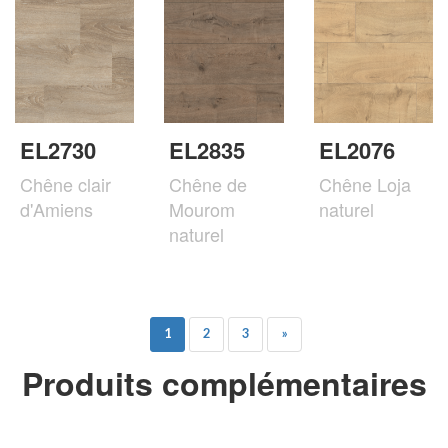
EL2730
EL2835
EL2076
Chêne clair
Chêne de
Chêne Loja
d'Amiens
Mourom
naturel
naturel
1
2
3
»
Produits complémentaires