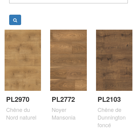
PL2970
PL2772
PL2103
Chêne du
Noyer
Chêne de
Nord naturel
Mansonia
Dunnington
foncé