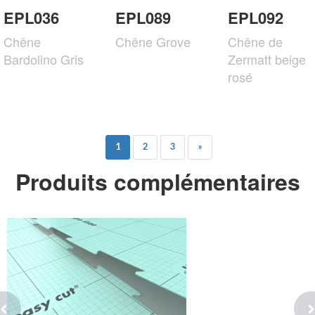
EPL036
EPL089
EPL092
Chêne
Chêne Grove
Chêne de
Bardolino Gris
Zermatt beige
rosé
1
2
3
»
Produits complémentaires