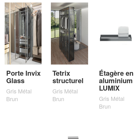
Porte Invix
Tetrix
Étagère en
Glass
structurel
aluminium
LUMIX
Gris Métal
Gris Métal
Gris Métal
Brun
Brun
Brun