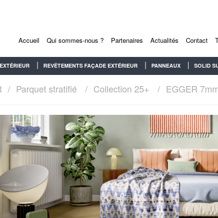
Accueil
Qui sommes-nous ?
Partenaires
Actualités
Contact
EXTÉRIEUR
REVÊTEMENTS FAÇADE EXTÉRIEUR
PANNEAUX
SOLID S
R
Parquet stratifié
Collection 25+
EGGER 7m