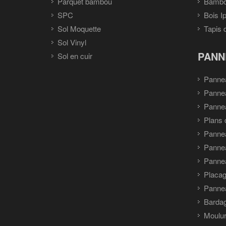
Parquet bambou
Bambou
SPC
Bois I
Sol Moquette
Tapis 
Sol Vinyl
PANN
Sol en cuir
Panne
Panne
Pannea
Plans 
Panne
Pannea
Pannea
Placag
Panne
Barda
Moulu