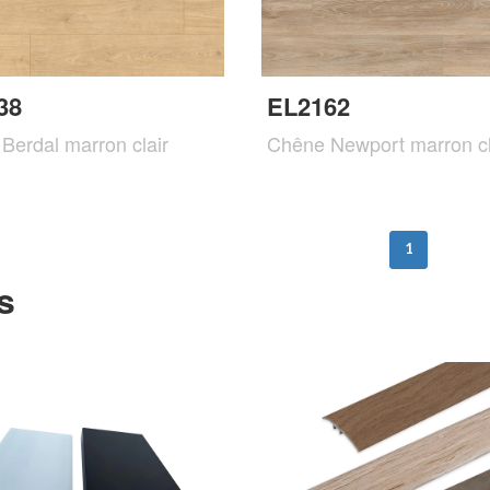
38
EL2162
Berdal marron clair
Chêne Newport marron cl
1
s