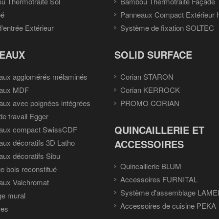
 Thermotraité Sol
Bambou Thermotraité Façade
pé
Panneaux Compact Extérieur
d'entrée Extérieur
Système de fixation SOLTEC
EAUX
SOLID SURFACE
aux agglomérés mélaminés
Corian STARON
aux MDF
Corian KERROCK
ux avec poignées intégrées
PROMO CORIAN
de travail Egger
QUINCAILLERIE ET
aux compact SwissCDF
ACCESSOIRES
ux décoratifs 3D Latho
ux décoratifs Sibu
Quincaillerie BLUM
e bois reconstitué
Accessoires FURNITAL
aux Valchromat
Système d'assemblage LAME
ge mural
Accessoires de cuisine PEKA
res