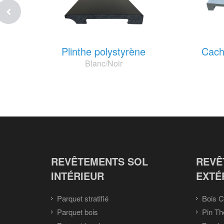
Plinthe polystyrène
Cach
Blanc/Noir
REVÊTEMENTS SOL
REVÊ
INTÉRIEUR
EXTÉ
Parquet stratifié
Bois C
Parquet bois
Pin Th