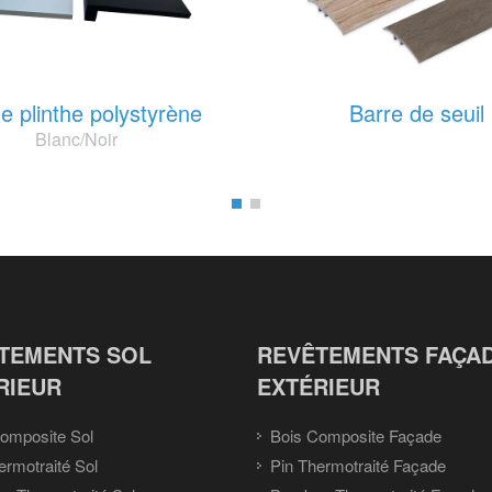
e plinthe polystyrène
Barre de seuil
Blanc/Noir
TEMENTS SOL
REVÊTEMENTS FAÇA
RIEUR
EXTÉRIEUR
omposite Sol
Bois Composite Façade
ermotraité Sol
Pin Thermotraité Façade