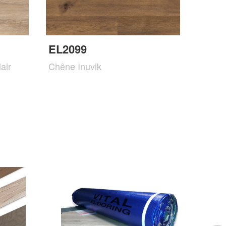
EL2099
air
Chêne Inuvik