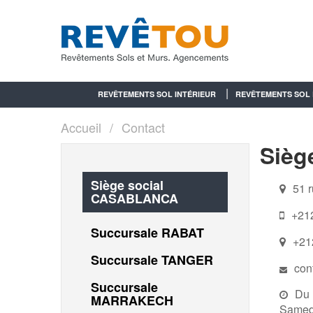
REVÊTEMENTS SOL INTÉRIEUR
REVÊTEMENTS SOL 
Accueil
Contact
Sièg
Siège social
51 r
CASABLANCA
+212
Succursale RABAT
+21
Succursale TANGER
con
Succursale
Du 
MARRAKECH
Samedi