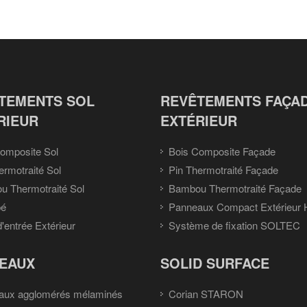
TEMENTS SOL
REVÊTEMENTS FAÇA
RIEUR
EXTÉRIEUR
omposite Sol
Bois Composite Façade
ermotraité Sol
Pin Thermotraité Façade
 Thermotraité Sol
Bambou Thermotraité Façade
pé
Panneaux Compact Extérieur
d'entrée Extérieur
Système de fixation SOLTEC
EAUX
SOLID SURFACE
aux agglomérés mélaminés
Corian STARON