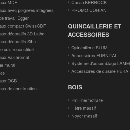
aux MDF
Corian KERROCK
ux avec poignées intégrées
PROMO CORIAN
de travail Egger
QUINCAILLERIE ET
aux compact SwissCDF
ACCESSOIRES
ux décoratifs 3D Latho
ux décoratifs Sibu
Quincaillerie BLUM
e bois reconstitué
Accessoires FURNITAL
aux Valchromat
Système d'assemblage LAME
ge mural
Accessoires de cuisine PEKA
res
aux OSB
BOIS
ux de construction
Pin Thermotraité
Hêtre massif
Noyer massif