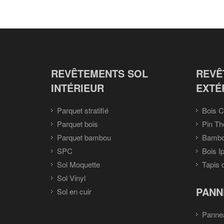
REVÊTEMENTS SOL
REVÊ
INTÉRIEUR
EXTÉ
Parquet stratifié
Bois C
Parquet bois
Pin Th
Parquet bambou
Bambou
SPC
Bois I
Sol Moquette
Tapis 
Sol Vinyl
PANN
Sol en cuir
Panne