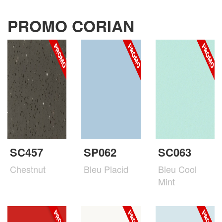
PROMO CORIAN
SC457
SP062
SC063
Chestnut
Bleu Placid
Bleu Cool
Mint