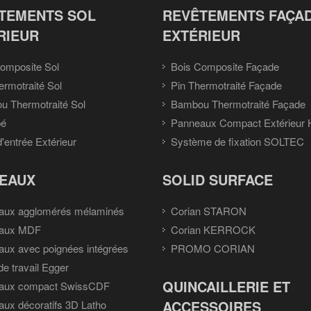
TEMENTS SOL
REVÊTEMENTS FAÇA
RIEUR
EXTÉRIEUR
omposite Sol
Bois Composite Façade
ermotraité Sol
Pin Thermotraité Façade
 Thermotraité Sol
Bambou Thermotraité Façade
pé
Panneaux Compact Extérieur
d'entrée Extérieur
Système de fixation SOLTEC
EAUX
SOLID SURFACE
aux agglomérés mélaminés
Corian STARON
aux MDF
Corian KERROCK
ux avec poignées intégrées
PROMO CORIAN
de travail Egger
QUINCAILLERIE ET
aux compact SwissCDF
ACCESSOIRES
ux décoratifs 3D Latho