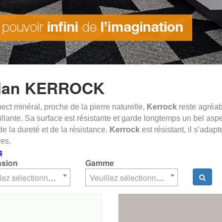
ian KERROCK
ect minéral, proche de la pierre naturelle,
Kerrock
reste agréab
illante. Sa surface est résistante et garde longtemps un bel aspec
de la dureté et de la résistance.
Kerrock
est résistant, il s’adap
res.
s
sion
Gamme
Veuillez sélectionner un élément
Veuillez sélectionner un élément