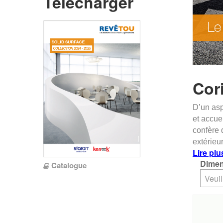
Télécharger
Cor
D’un asp
et accue
confère 
extérieu
Lire plu
Dimen
Catalogue