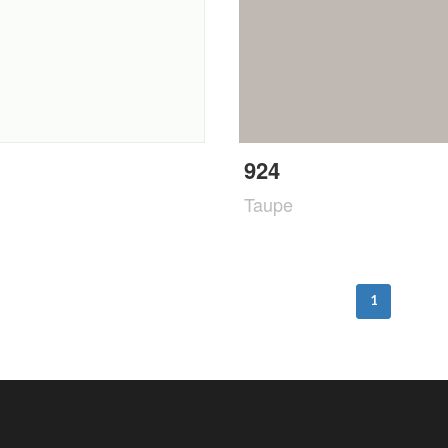
924
Taupe
1