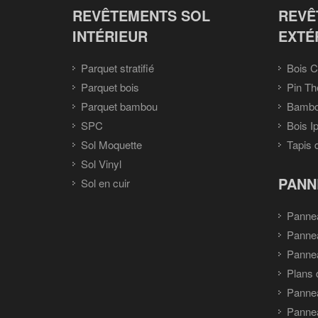
REVÊTEMENTS SOL
REVÊ
INTÉRIEUR
EXTÉ
Parquet stratifié
Bois C
Parquet bois
Pin Th
Parquet bambou
Bambou
SPC
Bois I
Sol Moquette
Tapis 
Sol Vinyl
PANN
Sol en cuir
Panne
Panne
Pannea
Plans 
Panne
Pannea