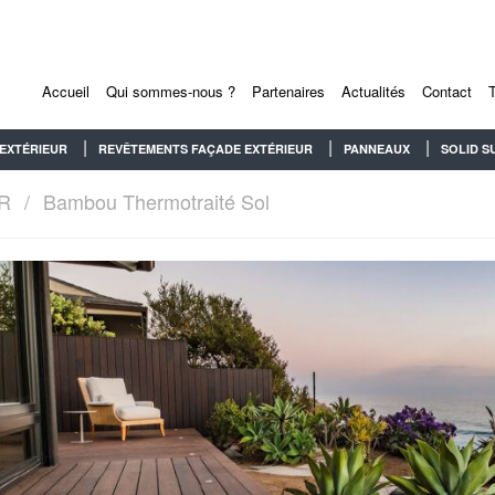
Accueil
Qui sommes-nous ?
Partenaires
Actualités
Contact
EXTÉRIEUR
REVÊTEMENTS FAÇADE EXTÉRIEUR
PANNEAUX
SOLID S
R
Bambou Thermotraité Sol