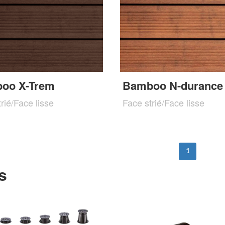
oo X-Trem
Bamboo N-durance
rié/Face lisse
Face strié/Face lisse
1
s