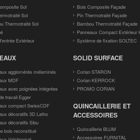
omposite Sol
Bois Composite Façade
ermotraité Sol
Pin Thermotraité Façade
 Thermotraité Sol
Bambou Thermotraité Façade
pé
Panneaux Compact Extérieur
d'entrée Extérieur
Système de fixation SOLTEC
EAUX
SOLID SURFACE
aux agglomérés mélaminés
Corian STARON
aux MDF
Corian KERROCK
ux avec poignées intégrées
PROMO CORIAN
de travail Egger
QUINCAILLERIE ET
aux compact SwissCDF
ACCESSOIRES
ux décoratifs 3D Latho
ux décoratifs Sibu
Quincaillerie BLUM
e bois reconstitué
Accessoires FURNITAL
aux Valchromat