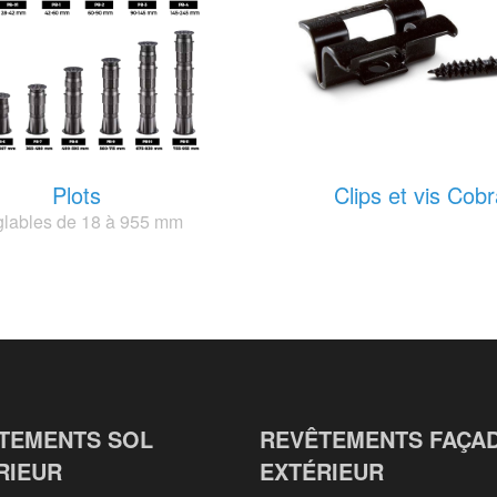
Plots
Clips et vis Cob
lables de 18 à 955 mm
TEMENTS SOL
REVÊTEMENTS FAÇA
RIEUR
EXTÉRIEUR