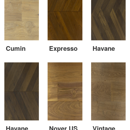
Cumin
Expresso
Havane
Havane
Noyer US
Vintage