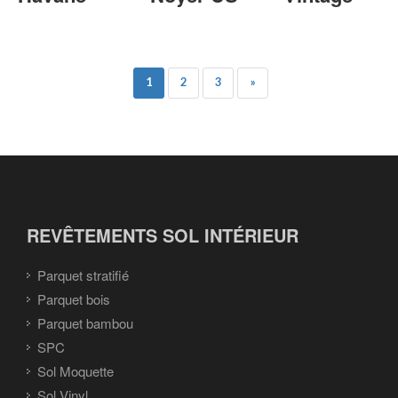
1
2
3
»
REVÊTEMENTS SOL INTÉRIEUR
Parquet stratifié
Parquet bois
Parquet bambou
SPC
Sol Moquette
Sol Vinyl