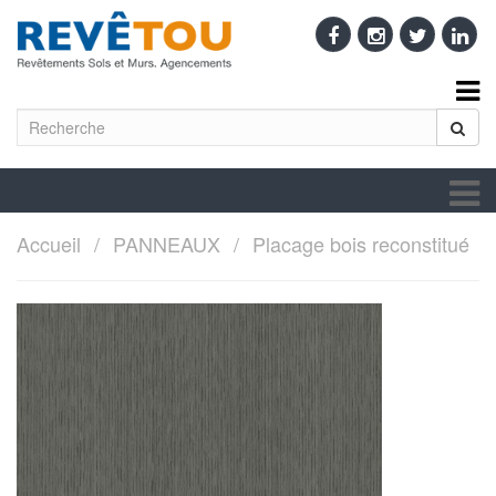
Accueil
PANNEAUX
Placage bois reconstitué