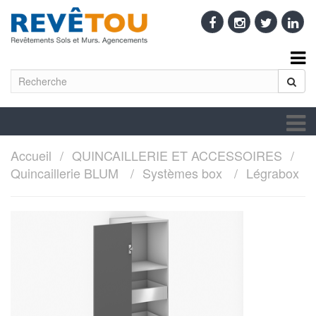
Accueil
QUINCAILLERIE ET ACCESSOIRES
Quincaillerie BLUM
Systèmes box
Légrabox