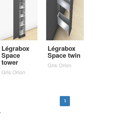
Légrabox
Légrabox
Space
Space twin
tower
Gris Orion
Gris Orion
1
'