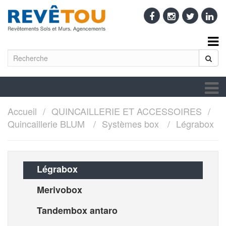
Accueil
QUINCAILLERIE ET ACCESSOIRES
Quincaillerie BLUM
Systèmes box
Légrabox
Légrabox
Merivobox
Tandembox antaro