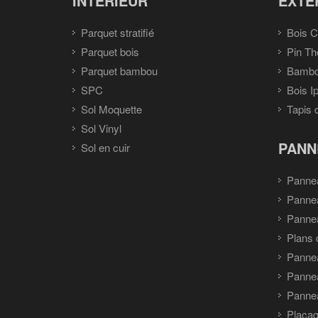
INTÉRIEUR
EXTÉ
Parquet stratifié
Bois C
Parquet bois
Pin Th
Parquet bambou
Bambou
SPC
Bois I
Sol Moquette
Tapis 
Sol Vinyl
PANN
Sol en cuir
Panne
Panne
Pannea
Plans 
Panne
Pannea
Pannea
Placag