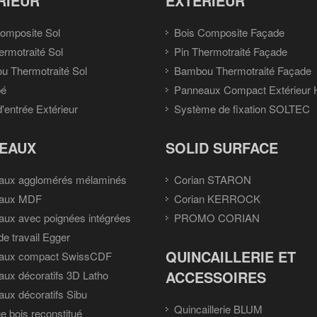
RIEUR
EXTÉRIEUR
omposite Sol
Bois Composite Façade
ermotraité Sol
Pin Thermotraité Façade
 Thermotraité Sol
Bambou Thermotraité Façade
pé
Panneaux Compact Extérieur
d'entrée Extérieur
Système de fixation SOLTEC
EAUX
SOLID SURFACE
aux agglomérés mélaminés
Corian STARON
aux MDF
Corian KERROCK
ux avec poignées intégrées
PROMO CORIAN
de travail Egger
QUINCAILLERIE ET
aux compact SwissCDF
ACCESSOIRES
ux décoratifs 3D Latho
ux décoratifs Sibu
Quincaillerie BLUM
e bois reconstitué