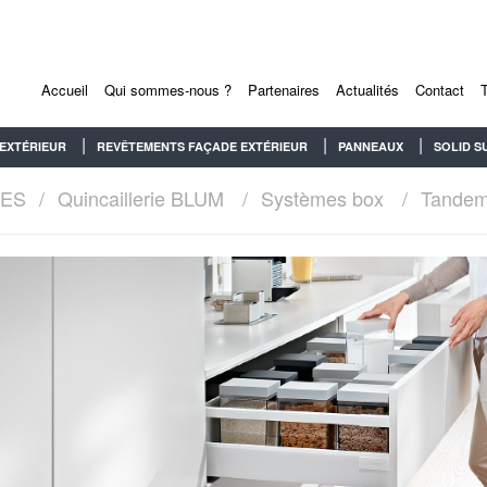
Accueil
Qui sommes-nous ?
Partenaires
Actualités
Contact
EXTÉRIEUR
REVÊTEMENTS FAÇADE EXTÉRIEUR
PANNEAUX
SOLID S
RES
Quincaillerie BLUM
Systèmes box
Tandem