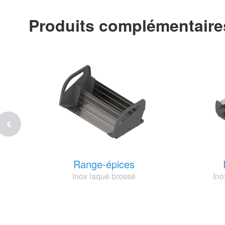
Produits complémentaire
Range-épices
Inox laqué brossé
Ino