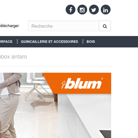
Télécharger
URFACE
QUINCAILLERIE ET ACCESSOIRES
BOIS
box antaro