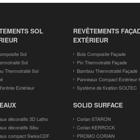
TEMENTS SOL
REVÊTEMENTS FAÇA
RIEUR
EXTÉRIEUR
omposite Sol
Bois Composite Façade
ermotraité Sol
Pin Thermotraité Façade
 Thermotraité Sol
Bambou Thermotraité Façade
pé
Panneaux Compact Extérieur
d'entrée Extérieur
Système de fixation SOLTEC
EAUX
SOLID SURFACE
ux décoratifs 3D Latho
Corian STARON
ux décoratifs Sibu
Corian KERROCK
aux compact SwissCDF
PROMO CORIAN