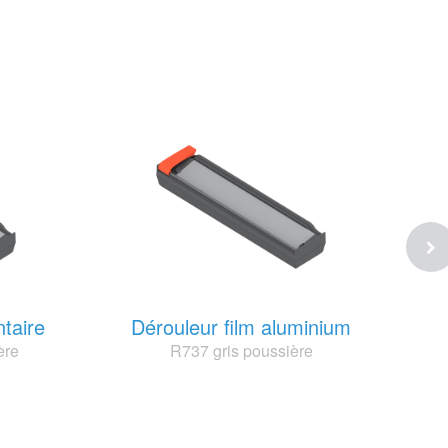
ntaire
Dérouleur film aluminium
ère
R737 gris poussière