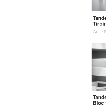
Tand
Tiroir
Gris / 
Tand
Bloc t