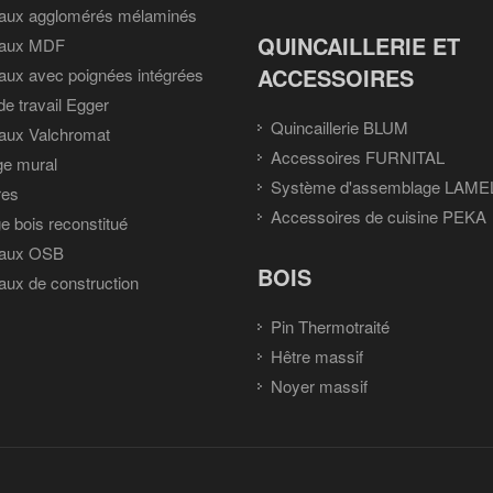
aux agglomérés mélaminés
QUINCAILLERIE ET
aux MDF
ACCESSOIRES
ux avec poignées intégrées
de travail Egger
Quincaillerie BLUM
aux Valchromat
Accessoires FURNITAL
ge mural
Système d'assemblage LAME
res
Accessoires de cuisine PEKA
e bois reconstitué
aux OSB
BOIS
ux de construction
Pin Thermotraité
Hêtre massif
Noyer massif