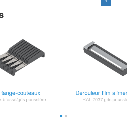
1
s
Range-couteaux
Dérouleur film alime
x brossé/gris poussière
RAL 7037 gris poussi