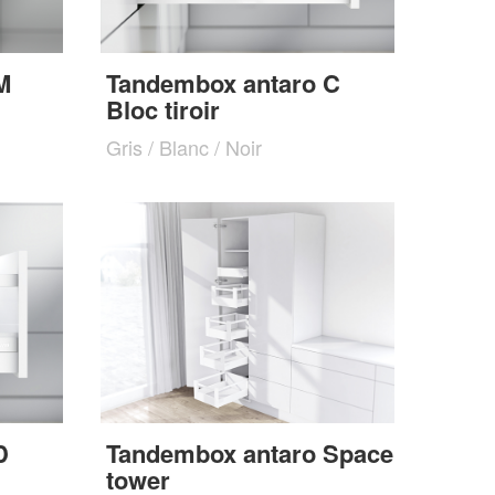
M
Tandembox antaro C
Bloc tiroir
Gris / Blanc / Noir
D
Tandembox antaro Space
tower