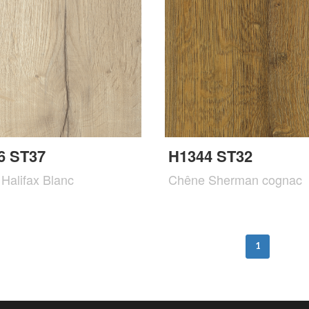
6 ST37
H1344 ST32
Halifax Blanc
Chêne Sherman cognac
1