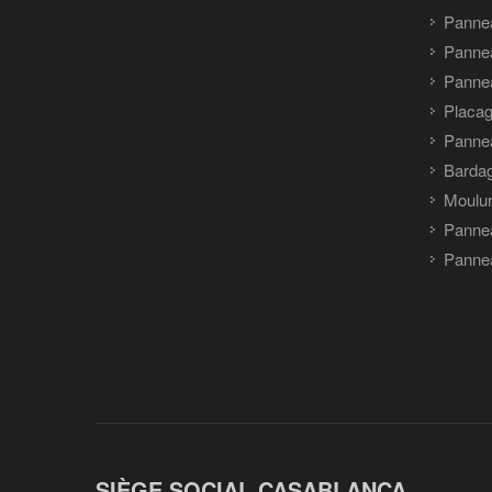
Panne
Pannea
Pannea
Placag
Panne
Barda
Moulu
Panne
Pannea
SIÈGE SOCIAL CASABLANCA