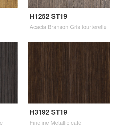
H1252 ST19
Acacia Branson Gris tourterelle
H3192 ST19
te
Fineline Metallic café