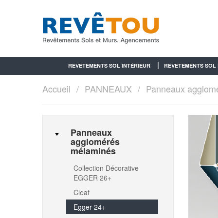
REVÊTEMENTS SOL INTÉRIEUR
REVÊTEMENTS SOL 
Accueil
PANNEAUX
Panneaux agglom
Panneaux
agglomérés
mélaminés
Collection Décorative
EGGER 26+
Cleaf
Egger 24+