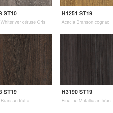
3 ST10
H1251 ST19
Whiteriver cérusé Gris
Acacia Branson cognac
3 ST19
H3190 ST19
 Branson truffe
Fineline Metallic anthraci