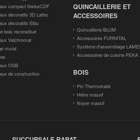
QUINCAILLERIE ET
aux compact SwissCDF
ACCESSOIRES
ux décoratifs 3D Latho
ux décoratifs Sibu
Quincaillerie BLUM
e bois reconstitué
Accessoires FURNITAL
aux Valchromat
Système d'assemblage LAME
ge mural
Accessoires de cuisine PEKA
res
aux OSB
BOIS
ux de construction
Pin Thermotraité
Hêtre massif
Noyer massif
SUCCURSALE RABAT