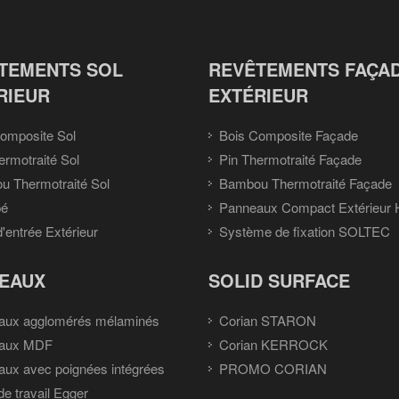
TEMENTS SOL
REVÊTEMENTS FAÇA
RIEUR
EXTÉRIEUR
omposite Sol
Bois Composite Façade
ermotraité Sol
Pin Thermotraité Façade
 Thermotraité Sol
Bambou Thermotraité Façade
pé
Panneaux Compact Extérieur
d'entrée Extérieur
Système de fixation SOLTEC
EAUX
SOLID SURFACE
aux agglomérés mélaminés
Corian STARON
aux MDF
Corian KERROCK
ux avec poignées intégrées
PROMO CORIAN
de travail Egger