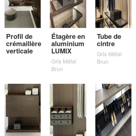
Profil de
Étagère en
Tube de
crémaillère
aluminium
cintre
verticale
LUMIX
Gris Métal
Gris Métal
Brun
Brun