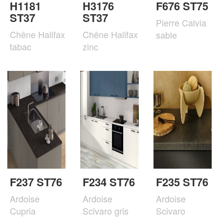
H1181
H3176
F676 ST75
ST37
ST37
Pierre Calvia
Chêne Halifax
Chêne Halifax
sable
tabac
zinc
F237 ST76
F234 ST76
F235 ST76
Ardoise
Ardoise
Ardoise
Cupria
Scivaro gris
Scivaro