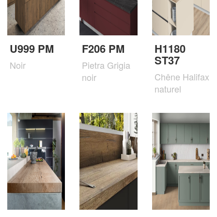
U999 PM
F206 PM
H1180
ST37
Noir
Pietra Grigia
Chêne Halifax
noir
naturel