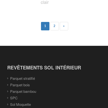
clair
1
2
»
REVÊTEMENTS SOL INTÉRIEUR
Parquet stratifié
Parquet bois
Parquet bambou
SPC
Sol Moquette