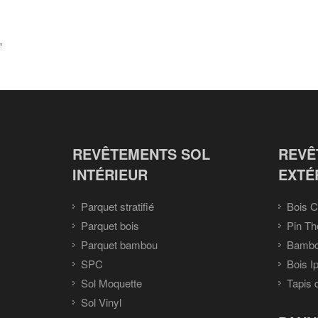
'
REVÊTEMENTS SOL
REVÊ
INTÉRIEUR
EXTÉ
Parquet stratifié
Bois C
Parquet bois
Pin Th
Parquet bambou
Bambou
SPC
Bois I
Sol Moquette
Tapis 
Sol Vinyl