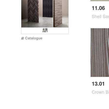
11.06
Shell S
Catalogue
13.01
Crown B