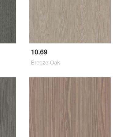
10.69
Breeze Oak