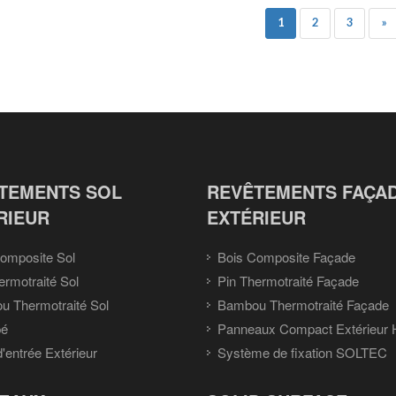
1
2
3
»
TEMENTS SOL
REVÊTEMENTS FAÇA
RIEUR
EXTÉRIEUR
omposite Sol
Bois Composite Façade
ermotraité Sol
Pin Thermotraité Façade
 Thermotraité Sol
Bambou Thermotraité Façade
pé
Panneaux Compact Extérieur
d'entrée Extérieur
Système de fixation SOLTEC