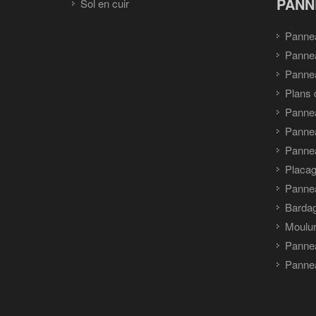
PANN
Sol en cuir
Panne
Panne
Pannea
Plans 
Panne
Pannea
Pannea
Placag
Panne
Barda
Moulu
Panne
Pannea