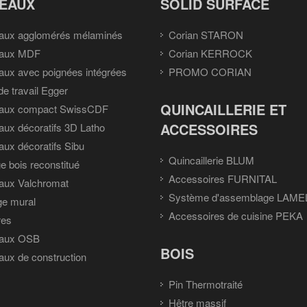
EAUX
SOLID SURFACE
aux agglomérés mélaminés
Corian STARON
aux MDF
Corian KERROCK
ux avec poignées intégrées
PROMO CORIAN
de travail Egger
QUINCAILLERIE ET
aux compact SwissCDF
ACCESSOIRES
ux décoratifs 3D Latho
ux décoratifs Sibu
Quincaillerie BLUM
e bois reconstitué
Accessoires FURNITAL
aux Valchromat
Système d'assemblage LAME
ge mural
Accessoires de cuisine PEKA
res
aux OSB
BOIS
ux de construction
Pin Thermotraité
Hêtre massif