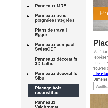
Panneaux MDF
Panneaux avec
poignées intégrées
Plans de travail
Egger
Pla
Panneaux compact
SwissCDF
Matériau
représen
Panneaux décoratifs
3D Latho
possible
trouvés 
Panneaux décoratifs
Lire plu
Sibu
Dimens
Placage bois
reconstitué
Panneaux
Valchromat