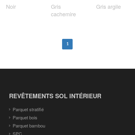
Noir
Gris
Gris argile
cachemire
1
REVÊTEMENTS SOL INTÉRIEUR
Parquet stratifié
Parquet bois
Parquet bambou
SPC