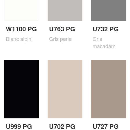
W1100 PG
U763 PG
U732 PG
Blanc alpin
Gris perle
Gris
macadam
U999 PG
U702 PG
U727 PG