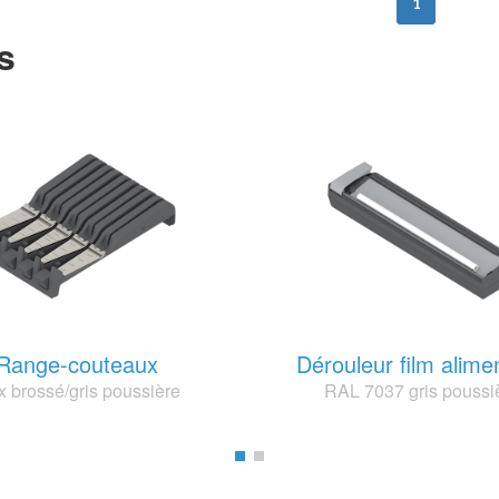
1
s
Range-couteaux
Dérouleur film alime
x brossé/gris poussière
RAL 7037 gris poussi