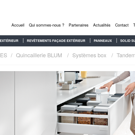
Accueil
Qui sommes-nous ?
Partenaires
Actualités
Contact
EXTÉRIEUR
REVÊTEMENTS FAÇADE EXTÉRIEUR
PANNEAUX
SOLID S
RES
Quincaillerie BLUM
Systèmes box
Tandem