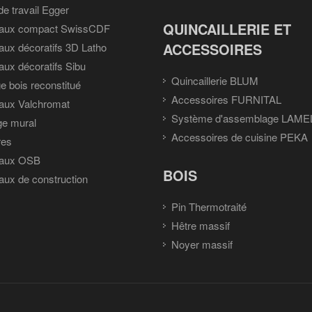
de travail Egger
QUINCAILLERIE ET
aux compact SwissCDF
ACCESSOIRES
ux décoratifs 3D Latho
ux décoratifs Sibu
Quincaillerie BLUM
e bois reconstitué
Accessoires FURNITAL
aux Valchromat
Système d'assemblage LAME
ge mural
Accessoires de cuisine PEKA
res
aux OSB
BOIS
ux de construction
Pin Thermotraité
Hêtre massif
Noyer massif