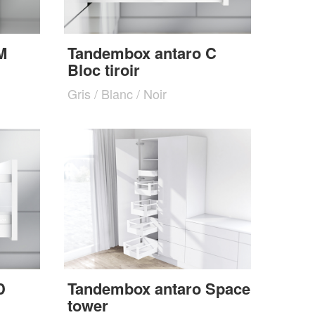
M
Tandembox antaro C
Bloc tiroir
Gris / Blanc / Noir
D
Tandembox antaro Space
tower