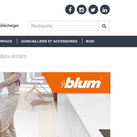
Télécharger
URFACE
QUINCAILLERIE ET ACCESSOIRES
BOIS
box antaro