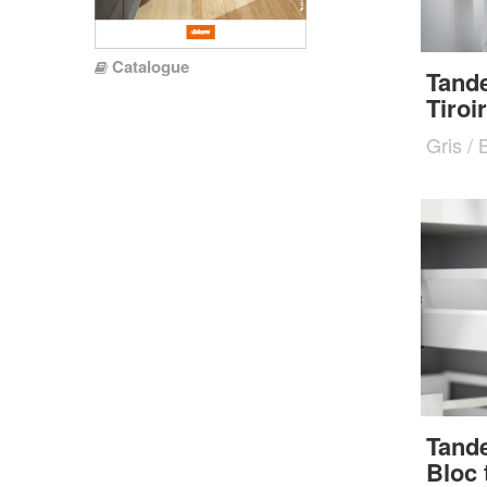
Catalogue
Tand
Tiroir
Gris / 
Tand
Bloc t