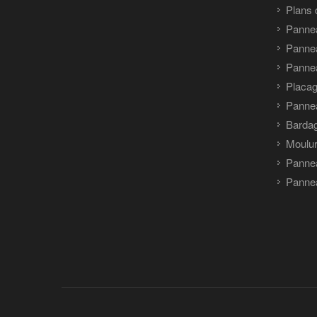
Plans 
Panne
Pannea
Pannea
Placag
Panne
Barda
Moulu
Panne
Pannea