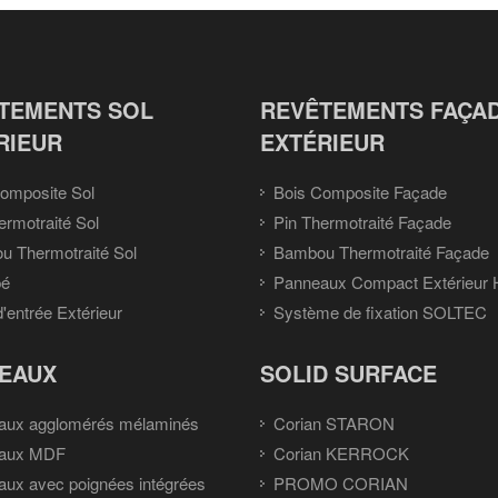
TEMENTS SOL
REVÊTEMENTS FAÇA
RIEUR
EXTÉRIEUR
omposite Sol
Bois Composite Façade
ermotraité Sol
Pin Thermotraité Façade
 Thermotraité Sol
Bambou Thermotraité Façade
pé
Panneaux Compact Extérieur
d'entrée Extérieur
Système de fixation SOLTEC
EAUX
SOLID SURFACE
aux agglomérés mélaminés
Corian STARON
aux MDF
Corian KERROCK
ux avec poignées intégrées
PROMO CORIAN