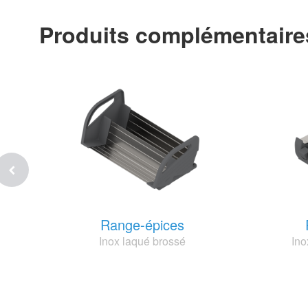
Produits complémentaire
Range-épices
Inox laqué brossé
Ino