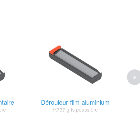
ntaire
Dérouleur film aluminium
ère
R737 gris poussière